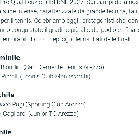
Pre-Qualificazioni IBI BNL 2027. Sui campi della nos
 sfide intense, caratterizzate da grande tecnica, fair
per il tennis. Celebriamo oggi i protagonisti che, con
no conquistato il gradino più alto del podio e i final
orabili. Ecco il riepilogo dei risultati delle finali:
𝗶𝗻𝗶𝗹𝗲
a Biondini (San Clemente Tennis Arezzo)
a Pieralli (Tennis Club Montevarchi)
𝗵𝗶𝗹𝗲
esco Pugi (Sporting Club Arezzo)
lò Gagliardi (Junior TC Arezzo)
𝗶𝗹𝗲