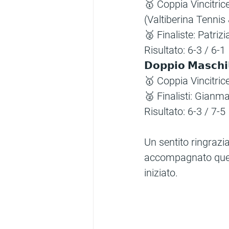
🥇 Coppia Vincitric
(Valtiberina Tennis
🥈 Finaliste: Patrizi
Risultato: 6-3 / 6-1
𝗗𝗼𝗽𝗽𝗶𝗼 𝗠𝗮𝘀𝗰𝗵𝗶
🥇 Coppia Vincitric
🥈 Finalisti: Gianm
Risultato: 6-3 / 7-5
Un sentito ringrazia
accompagnato quest
iniziato.