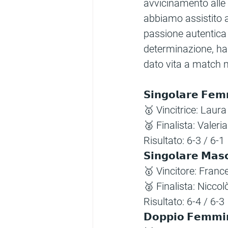
avvicinamento alle 
abbiamo assistito a
passione autentica 
determinazione, han
dato vita a match mem
𝗦𝗶𝗻𝗴𝗼𝗹𝗮𝗿𝗲 𝗙𝗲𝗺
🥇 Vincitrice: Laur
🥈 Finalista: Valeri
Risultato: 6-3 / 6-1
𝗦𝗶𝗻𝗴𝗼𝗹𝗮𝗿𝗲 𝗠𝗮𝘀𝗰
🥇 Vincitore: Franc
🥈 Finalista: Nicco
Risultato: 6-4 / 6-3
𝗗𝗼𝗽𝗽𝗶𝗼 𝗙𝗲𝗺𝗺𝗶𝗻