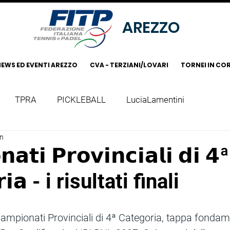
AREZZO
EWS ED EVENTI AREZZO
CVA - TERZIANI/LOVARI
TORNEI IN CO
TPRA
PICKLEBALL
LuciaLamentini
in
𝗮𝘁𝗶 𝗣𝗿𝗼𝘃𝗶𝗻𝗰𝗶𝗮𝗹𝗶 𝗱𝗶 𝟰ª
𝗿𝗶𝗮 - i risultati finali
Campionati Provinciali di 4ª Categoria, tappa fondam