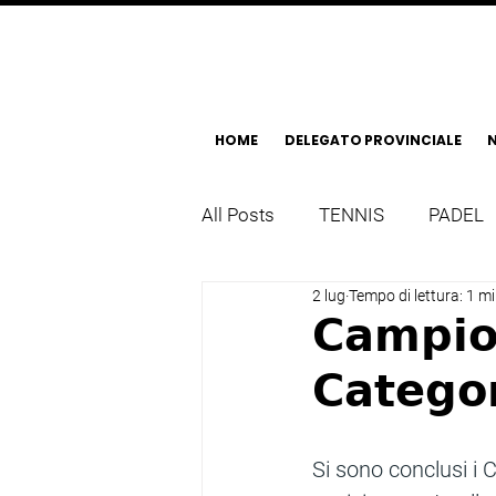
HOME
DELEGATO PROVINCIALE
N
All Posts
TENNIS
PADEL
2 lug
Tempo di lettura: 1 m
𝗖𝗮𝗺𝗽𝗶𝗼𝗻
𝗖𝗮𝘁𝗲𝗴𝗼
Si sono conclusi i 