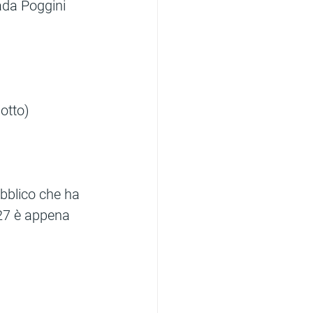
ada Poggini 
otto)
ubblico che ha 
27 è appena 