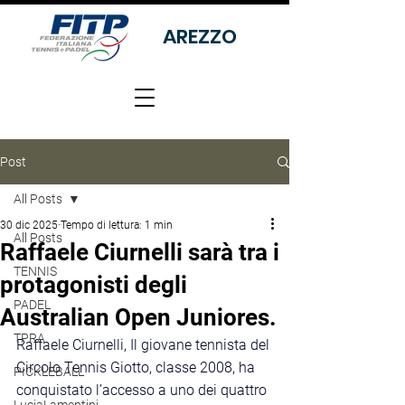
AREZZO
Post
All Posts
30 dic 2025
Tempo di lettura: 1 min
All Posts
Raffaele Ciurnelli sarà tra i
TENNIS
protagonisti degli
PADEL
Australian Open Juniores.
TPRA
Raffaele Ciurnelli, Il giovane tennista del 
Circolo Tennis Giotto, classe 2008, ha 
PICKLEBALL
conquistato l’accesso a uno dei quattro 