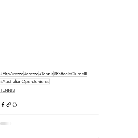
#FitpArezzo
#arezzo
#Tennis
#RaffaeleCiurnelli
#AustralianOpenJuniores
TENNIS