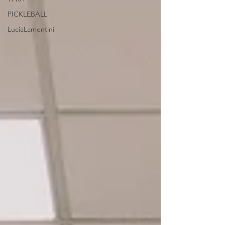
PICKLEBALL
LuciaLamentini