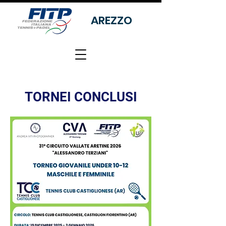
AREZZO
TORNEI CONCLUSI