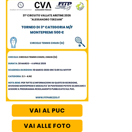
VAI AL PUC
VAI ALLE FOTO