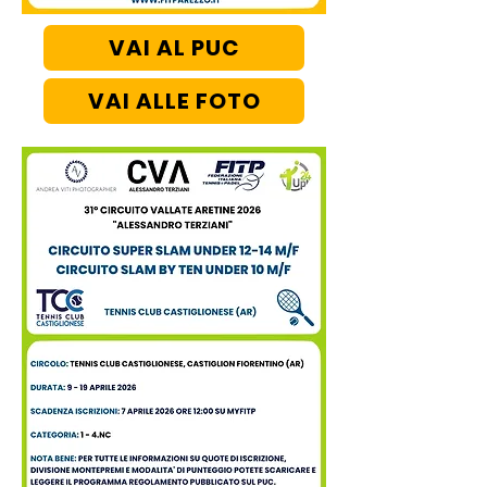
VAI AL PUC
VAI ALLE FOTO