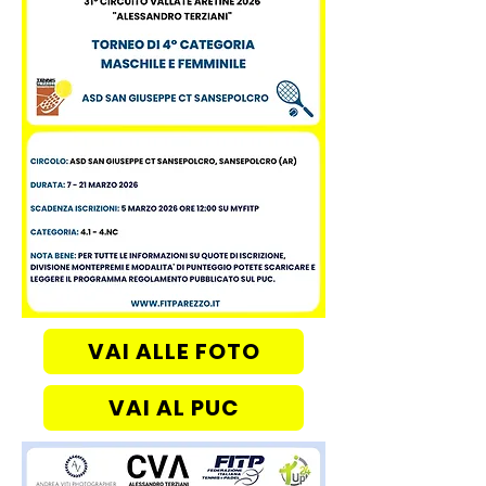
VAI ALLE FOTO
VAI AL PUC