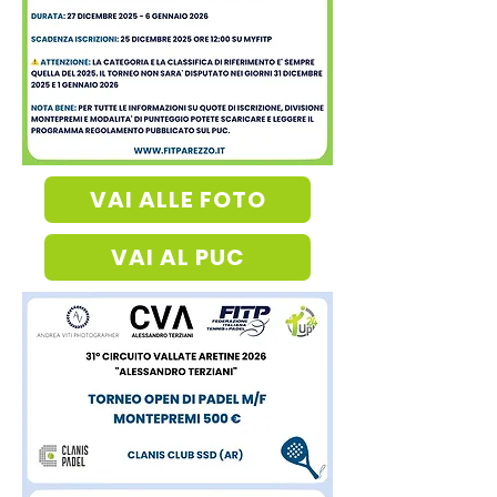
VAI ALLE FOTO
VAI AL PUC