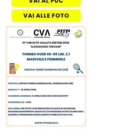
VAI AL PUC
VAI ALLE FOTO