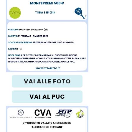
VAI ALLE FOTO
VAI AL PUC