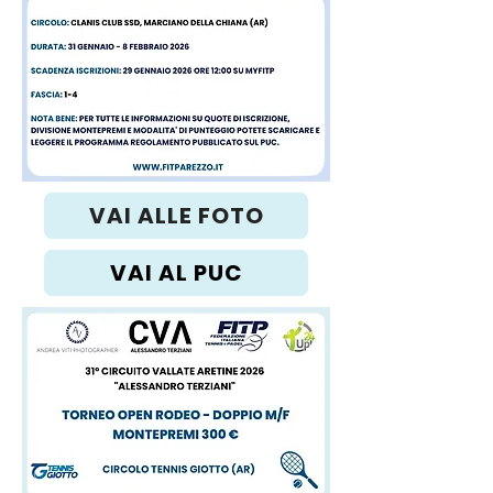
VAI ALLE FOTO
VAI AL PUC