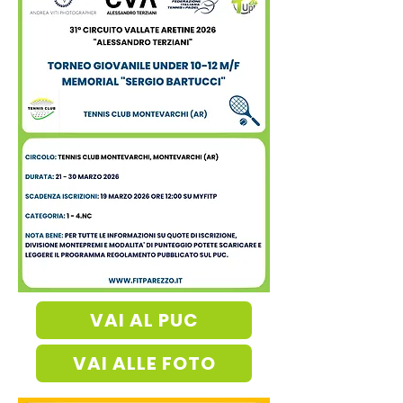
VAI AL PUC
VAI ALLE FOTO