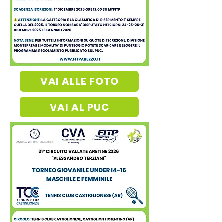
VAI ALLE FOTO
VAI AL PUC