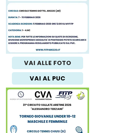
VAI ALLE FOTO
VAI AL PUC