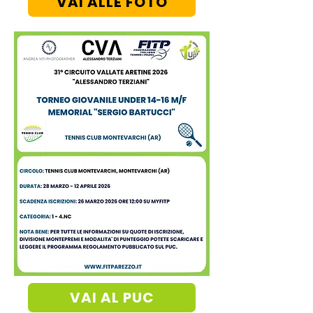
VAI ALLE FOTO
VAI AL PUC