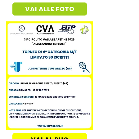
VAI ALLE FOTO