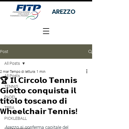
AREZZO
Post
All Posts
2 mar
Tempo di lettura: 1 min
All Posts
🏆 𝗜𝗹 𝗖𝗶𝗿𝗰𝗼𝗹𝗼 𝗧𝗲𝗻𝗻𝗶𝘀
TENNIS
𝗚𝗶𝗼𝘁𝘁𝗼 𝗰𝗼𝗻𝗾𝘂𝗶𝘀𝘁𝗮 𝗶𝗹
PADEL
𝘁𝗶𝘁𝗼𝗹𝗼 𝘁𝗼𝘀𝗰𝗮𝗻𝗼 𝗱𝗶
TPRA
W𝗵𝗲𝗲𝗹𝗰𝗵𝗮𝗶𝗿 T𝗲𝗻𝗻𝗶𝘀!
PICKLEBALL
Arezzo si conferma capitale del 