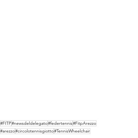
#FITP
#newsdeldelegato
#federtennis
#FitpArezzo
#arezzo
#circolotennisgiotto
#TennisWheelchair