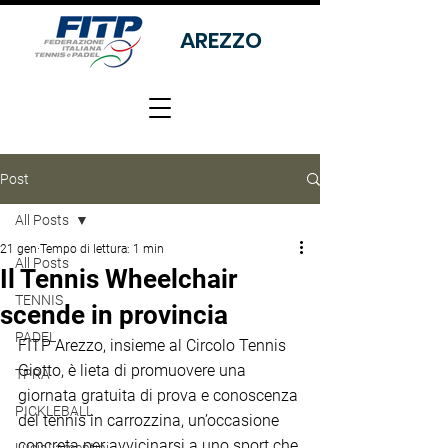
AREZZO
Post
All Posts
21 gen
Tempo di lettura: 1 min
All Posts
Il Tennis Wheelchair
TENNIS
scende in provincia
PADEL
FITP Arezzo, insieme al Circolo Tennis 
Giotto, è lieta di promuovere una 
TPRA
giornata gratuita di prova e conoscenza 
PICKLEBALL
del tennis in carrozzina, un’occasione 
concreta per avvicinarsi a uno sport che 