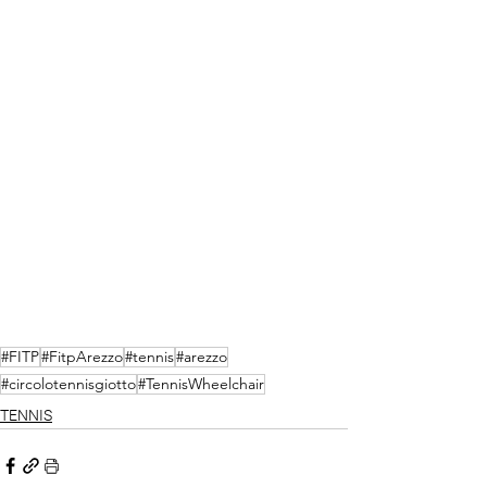
#FITP
#FitpArezzo
#tennis
#arezzo
#circolotennisgiotto
#TennisWheelchair
TENNIS