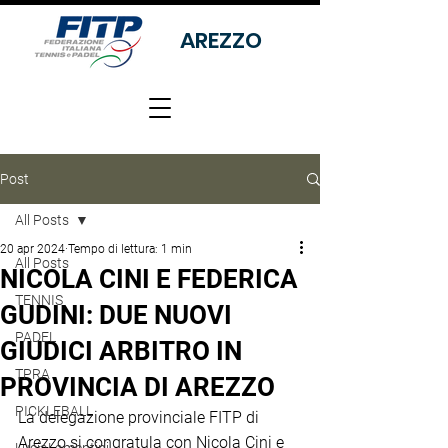
AREZZO
Post
All Posts
20 apr 2024
Tempo di lettura: 1 min
All Posts
NICOLA CINI E FEDERICA
TENNIS
GUDINI: DUE NUOVI
PADEL
GIUDICI ARBITRO IN
TPRA
PROVINCIA DI AREZZO
PICKLEBALL
La delegazione provinciale FITP di 
Arezzo si congratula con Nicola Cini e 