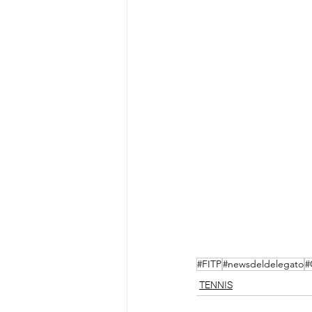
#FITP
#newsdeldelegato
#
TENNIS