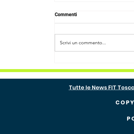
Commenti
Scrivi un commento...
𝗡𝗜𝗖𝗖𝗢𝗟𝗢' 𝗣𝗜𝗟𝗘𝗥𝗜 𝗘'
𝗖𝗔𝗠𝗣𝗜𝗢𝗡𝗘 𝗧𝗢𝗦𝗖𝗔𝗡𝗢 𝗗𝗜
𝗜𝗜𝗜 𝗖𝗔𝗧𝗘𝗚𝗢𝗥𝗜𝗔!
Tutte le News FIT Tosc
COPY
P