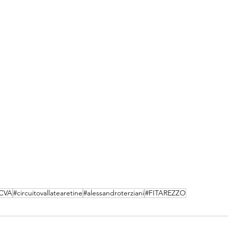
CVA
#circuitovallatearetine
#alessandroterziani
#FITAREZZO