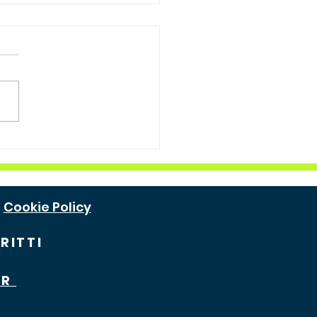
𝗶𝗻𝗼 𝘀𝘁𝗿𝗮𝗼𝗿𝗱𝗶𝗻𝗮𝗿𝗶𝗼
𝗳𝗳𝗮𝗲𝗹𝗲 𝗖𝗶𝘂𝗿𝗻𝗲𝗹𝗹𝗶 𝘀𝘂𝗶
𝗲𝗻𝗱𝗮𝗿𝗶 𝗰𝗮𝗺𝗽𝗶 𝗶𝗻
𝗮 𝗱𝗶 𝗪𝗶𝗺𝗯𝗹𝗲𝗱𝗼𝗻!
Cookie Policy
RITTI
ER