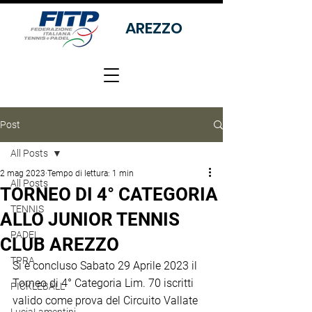
AREZZO
Post
All Posts
2 mag 2023
Tempo di lettura: 1 min
All Posts
TORNEO DI 4° CATEGORIA
TENNIS
ALLO JUNIOR TENNIS
PADEL
CLUB AREZZO
TPRA
Si è concluso Sabato 29 Aprile 2023 il 
Torneo di 4° Categoria Lim. 70 iscritti 
PICKLEBALL
valido come prova del Circuito Vallate 