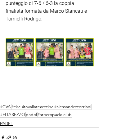
punteggio di 7-6 / 6-3 la coppia 
finalista formata da Marco Stancati e 
Tornielli Rodrigo.
#CVA
#circuitovallatearetine
#alessandroterziani
#FITAREZZO
padel
#arezzopadelclub
PADEL