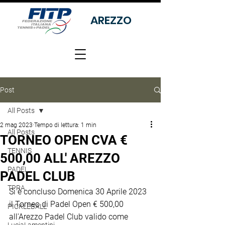
AREZZO
Post
All Posts
2 mag 2023
Tempo di lettura: 1 min
All Posts
TORNEO OPEN CVA €
TENNIS
500,00 ALL' AREZZO
PADEL
PADEL CLUB
TPRA
Si è concluso Domenica 30 Aprile 2023 
il Torneo di Padel Open € 500,00 
PICKLEBALL
all'Arezzo Padel Club valido come 